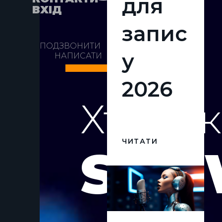
для
ВХІД
запис
ПОДЗВОНИТИ
у
НАПИСАТИ
2026
Хто так
ЧИТАТИ
SHO