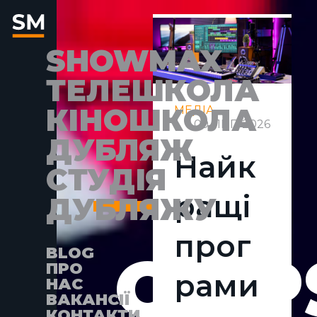
SHOWMAX
ТЕЛЕШКОЛА
КІНОШКОЛА
МЕДІА
09 ЛИП 2026
ДУБЛЯЖ
Найк
СТУДІЯ
ращі
ДУБЛЯЖУ
прог
OOP
BLOG
ПРО
рами
НАС
ВАКАНСІЇ
КОНТАКТИ