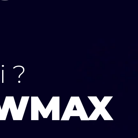
і ?
WMAX