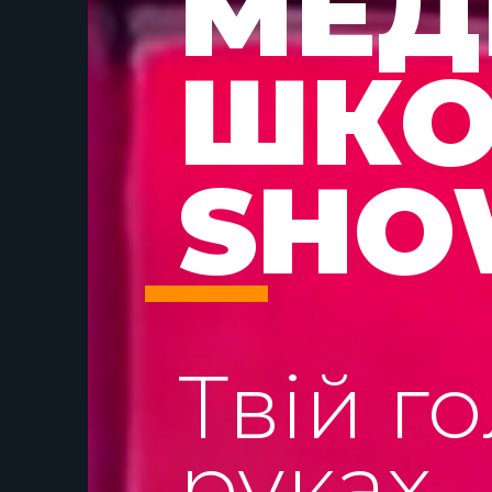
МЕД
ШКО
SHO
Твій г
руках