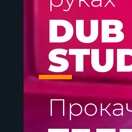
DUB
STU
Прока