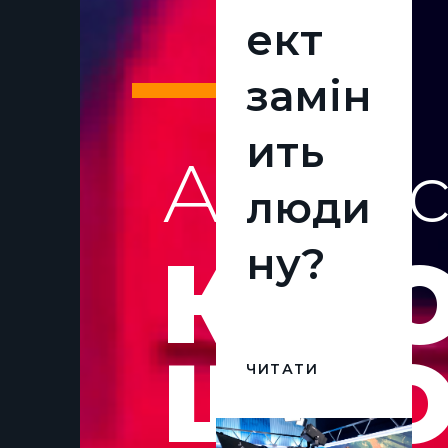
ект
замін
ить
Акторс
люди
КІН
ну?
ШКО
ЧИТАТИ