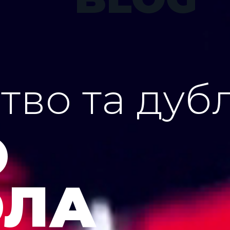
тво та дуб
О
ЛА