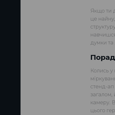
Якщо ти 
це найну
структур
навчишся 
думки та 
Порада
Колись у 
міркуван
стенд-ап 
загалом, 
камеру. В
цього гер