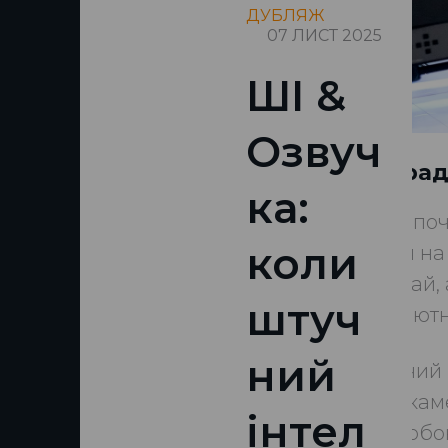
ДУБЛЯЖ
07 ЛИСТ 2025
ШІ &
Озвуч
5 порад
ка:
Театр поч
коли
дубля на
у відчай
штуч
абсолютн
ний
Ведучий п
відеокам
інтел
над собо