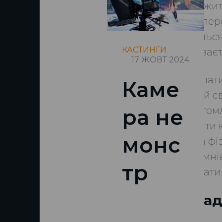
живе жит
удар пер
трясуться
КАСТИНГИ
відчуваєт
17 ЖОВТ 2024
Подолати
Каме
Згадай с
тіло втом
ра не
зробити 
монс
кілька ф
ще сумні
тр
записати
Порад