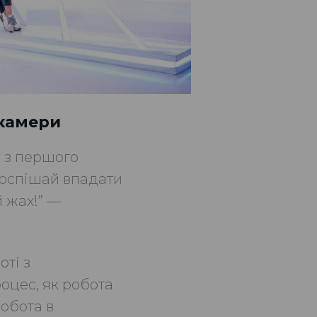
 камери
и з першого
поспішай впадати
й жах!” —
оті з
оцес, як робота
обота в