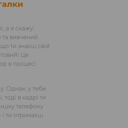
галки
, а я скажу:
 та вивчений
кщо ти знаєш свій
отовий! Це
ор в процесі
у. Однак, у тебе
 тоді в кадрі ти
ришку телефону
 і ти отримаєш