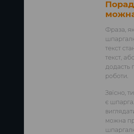
Порад
можна
Фраза, як
шпаргалк
текст ст
текст, аб
додасть 
роботи.
Звісно, т
є шпаргал
виглядат
можна пр
шпаргалк