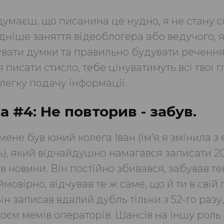
думаєш, що писанина це нудно, я не стану с
дніше заняття відеоблогера або ведучого, 
увати думки та правильно будувати речення
писати стисло, тебе цінуватимуть всі твої г
легку подачу інформації.
 #4: Не повторив - забув.
мене був юний колега Іван (ім’я я змінила з
ь), який відчайдушно намагався записати 
в новини. Він постійно збивався, забував те
ймовірно, відчував те ж саме, що й ти в свій
ін записав вдалий дубль тільки з 52-го разу
оєм мемів операторів. Шансів на іншу роль 