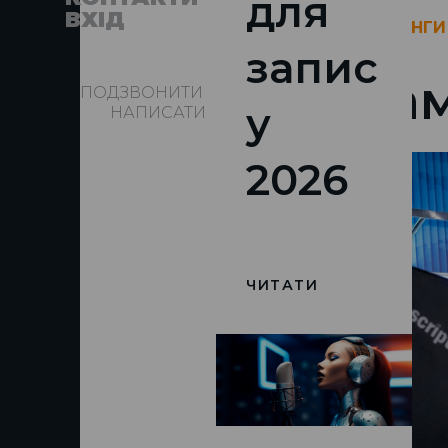
для
ВХІД
КАСТИНГИ
запис
Кам
ПОДЗВОНИТИ
у
НАПИСАТИ
2026
ЧИТАТИ