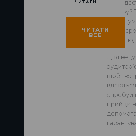
Тобі зда
ЧИТАТИ
камеру? 
свою думк
ЧИТАТИ
стане зр
ВСЕ
якою люд
Для веду
аудиторіє
щоб твої 
вдаються 
спробуй 
прийди н
допомага
гарантув