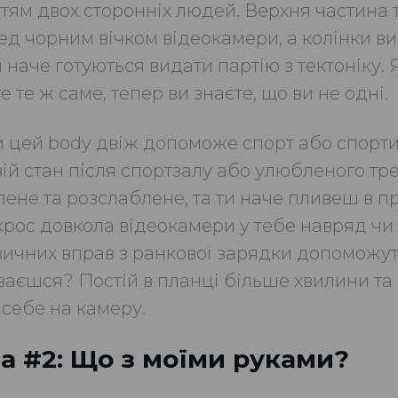
тям двох сторонніх людей. Верхня частина
ед чорним вічком відеокамери, а колінки в
 наче готуються видати партію з тектоніку.
е те ж саме, тепер ви знаєте, що ви не одні.
 цей body двіж допоможе спорт або спорти
вій стан після спортзалу або улюбленого тр
лене та розслаблене, та ти наче пливеш в пр
крос довкола відеокамери у тебе навряд чи
ізичних вправ з ранкової зарядки допоможут
ваєшся? Постій в планці більше хвилини та
 себе на камеру.
а #2: Що з моїми руками?