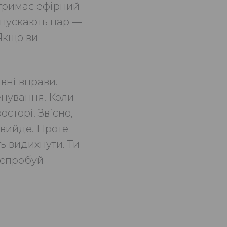
 тримає ефірний
ипускають пар —
 Якщо ви
вні вправи.
енування. Коли
осторі. Звісно,
 вийде. Проте
ь видихнути. Ти
 спробуй