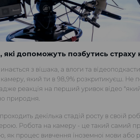
, які допоможуть позбутись страху
инається з вішака, а влоги та відеоподкаст
 камеру, який ти в 98,9% розкритикуєш. Не 
, адже реакція на перший уривок відео “яки
о природня.
роходить декілька стадій росту в своїй роб
ерою. Робота на камеру - це такий самий пр
ю, як процес вивчення іноземної мови або р