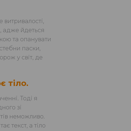
е витривалості,
а, адже йдеться
нкою та опанувати
истебни паски,
рож у світ, де
є тіло.
енні. Тоді я
дного зі
ртів неможливо.
ає текст, а тіло