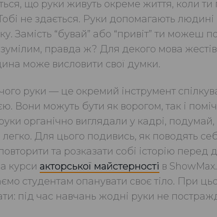
ється, що руки живуть окреме життя, коли т
Тобі не здається. Руки допомагають людині
у. Замість “бувай” або “привіт” ти можеш по
озумілим, правда ж? Для декого мова жестів
ина може висловити свої думки.
чого руки — це окремий інструмент спілкув
ю. Вони можуть бути як ворогом, так і поміч
руки органічно виглядали у кадрі, подумай, 
легко. Для цього подивись, як поводять себ
повторити та розказати собі історію перед 
а курси
акторської майстерності
в ShowMax
ємо студентам опанувати своє тіло. При ц
ати: під час навчань жодні руки не постраж