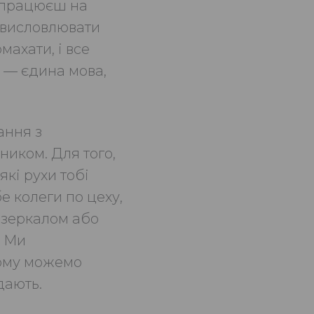
и працюєш на
 висловлювати
махати, і все
 — єдина мова,
ання з
ником. Для того,
які рухи тобі
е колеги по цеху,
дзеркалом або
. Ми
ьому можемо
дають.