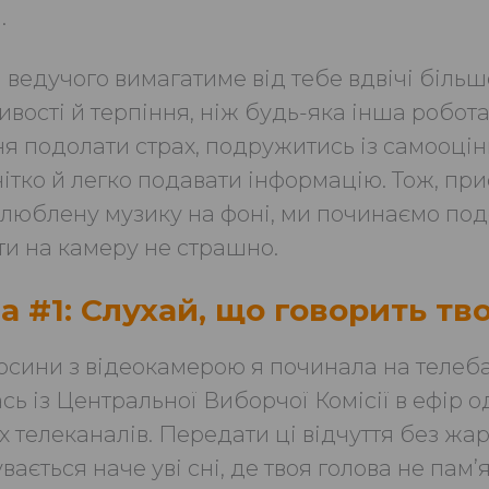
.
 ведучого вимагатиме від тебе вдвічі більш
ивості й терпіння, ніж будь-яка інша робот
ня подолати страх, подружитись із самооці
чітко й легко подавати інформацію. Тож, пр
улюблену музику на фоні, ми починаємо подо
и на камеру не страшно.
 #1: Слухай, що говорить тво
осини з відеокамерою я починала на телебач
ь із Центральної Виборчої Комісії в ефір о
х телеканалів. Передати ці відчуття без жа
вається наче уві сні, де твоя голова не памʼят