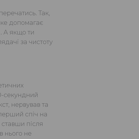
перечатись. Так,
яке допомагає
. А якщо ти
лядачі за чистоту
 етичних
20-секундний
кст, нервував та
 перший спіч на
, ставши після
в нього не