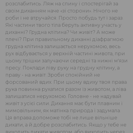
розслабитись. Ляж на спину і спостерігай за
своїм диханням наче «зі сторони». Нічого не
роби і не втручайся. Просто побудь тут і зараз.
Які частини твого тіла беруть активну участь у
диханні? Грудна клітина? Чи живіт? А може
плечі? При правильному диханні діафрагмою
грудна клітина залишається нерухомою, весь
рух відбувається у верхній частині живота, при
цьому трішки залучаючи середні та нижні м'язи
пресу. Поклади ліву руку на грудну клітину, а
праву - на живіт. Зроби спокійний не
форсований вдих. При цьому вдиху твоя права
рука повинна рухатися разом із животом, а ліва
залишатися нерухомою. Головне - не надувай
живіт з усієї сили. Дихання має бути плавним і
мимовільним, як матінка природа і задумала.
Ця вправа допоможе тобі не лише вільніше
дихати, а й добре розслабитись. Якщо у тебе не
виходить дихати животом, або виходить через