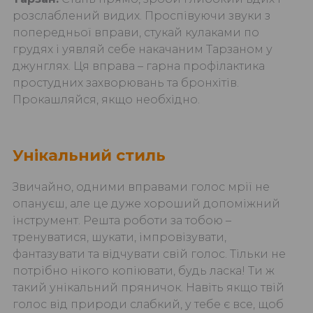
розслаблений видих. Проспівуючи звуки з
попередньої вправи, стукай кулаками по
грудях і уявляй себе накачаним Тарзаном у
джунглях. Ця вправа – гарна профілактика
простудних захворювань та бронхітів.
Прокашляйся, якщо необхідно.
Унікальний стиль
Звичайно, одними вправами голос мрії не
опануєш, але це дуже хороший допоміжний
інструмент. Решта роботи за тобою –
тренуватися, шукати, імпровізувати,
фантазувати та відчувати свій голос. Тільки не
потрібно нікого копіювати, будь ласка! Ти ж
такий унікальний пряничок. Навіть якщо твій
голос від природи слабкий, у тебе є все, щоб