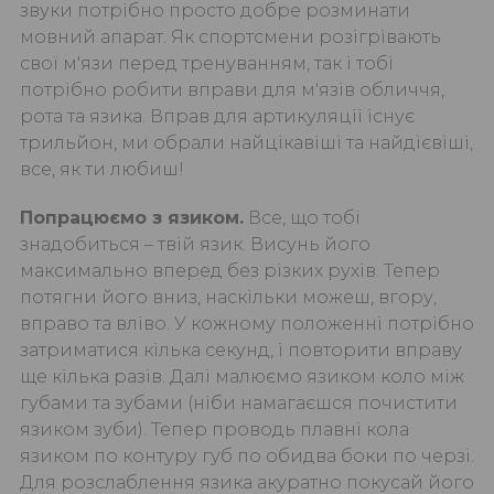
звуки потрібно просто добре розминати
мовний апарат. Як спортсмени розігрівають
свої м'язи перед тренуванням, так і тобі
потрібно робити вправи для м'язів обличчя,
рота та язика. Вправ для артикуляції існує
трильйон, ми обрали найцікавіші та найдієвіші,
все, як ти любиш!
Попрацюємо з язиком.
Все, що тобі
знадобиться – твій язик. Висунь його
максимально вперед без різких рухів. Тепер
потягни його вниз, наскільки можеш, вгору,
вправо та вліво. У кожному положенні потрібно
затриматися кілька секунд, і повторити вправу
ще кілька разів. Далі малюємо язиком коло між
губами та зубами (ніби намагаєшся почистити
язиком зуби). Тепер проводь плавні кола
язиком по контуру губ по обидва боки по черзі.
Для розслаблення язика акуратно покусай його