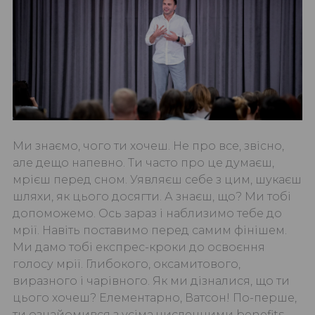
Ми знаємо, чого ти хочеш. Не про все, звісно, ​​
але дещо напевно. Ти часто про це думаєш,
мрієш перед сном. Уявляєш себе з цим, шукаєш
шляхи, як цього досягти. А знаєш, що? Ми тобі
допоможемо. Ось зараз і наблизимо тебе до
мрії. Навіть поставимо перед самим фінішем.
Ми дамо тобі експрес-кроки до освоєння
голосу мрії. Глибокого, оксамитового,
виразного і чарівного. Як ми дізналися, що ти
цього хочеш? Елементарно, Ватсон! По-перше,
ти ознайомився з усіма численними benefits