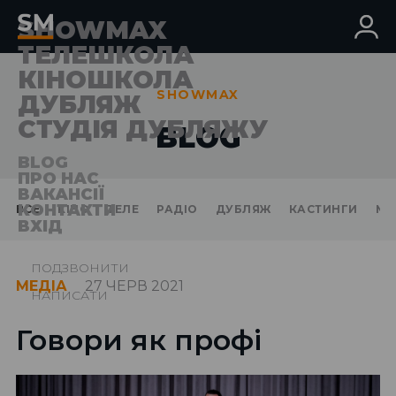
SHOWMAX
ТЕЛЕШКОЛА
КІНОШКОЛА
SHOWMAX
ДУБЛЯЖ
СТУДІЯ ДУБЛЯЖУ
BLOG
BLOG
ПРО НАС
ВАКАНСІЇ
КОНТАКТИ
ВСЕ
КIНО
ТЕЛЕ
РАДІО
ДУБЛЯЖ
КАСТИНГИ
МЕ
ВХІД
ПОДЗВОНИТИ
МЕДІА
27 ЧЕРВ 2021
НАПИСАТИ
Говори як профі