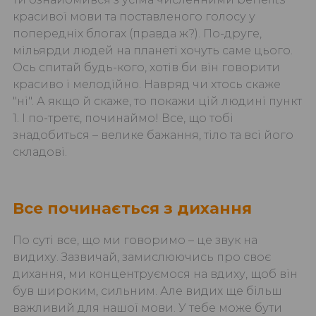
красивої мови та поставленого голосу у
попередніх блогах (правда ж?). По-друге,
мільярди людей на планеті хочуть саме цього.
Ось спитай будь-кого, хотів би він говорити
красиво і мелодійно. Навряд чи хтось скаже
"ні". А якщо й скаже, то покажи цій людині пункт
1. І по-третє, починаймо! Все, що тобі
знадобиться – велике бажання, тіло та всі його
складові.
Все починається з дихання
По суті все, що ми говоримо – це звук на
видиху. Зазвичай, замислюючись про своє
дихання, ми концентруємося на вдиху, щоб він
був широким, сильним. Але видих ще більш
важливий для нашої мови. У тебе може бути