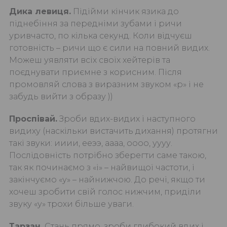
Дика левиця.
Підійми кінчик язика до
піднебіння за передніми зубами і ричи
уривчасто, по кілька секунд. Коли відчуєш
готовність – ричи що є сили на повний видих.
Можеш уявляти всіх своїх хейтерів та
поєднувати приємне з корисним. Після
промовляй слова з виразним звуком «р» і не
забудь вийти з образу ))
Проспівай.
Зроби вдих-видих і наступного
видиху (наскільки вистачить дихання) протягни
такі звуки: ииии, ееээ, аааа, оооо, уууу.
Послідовність потрібно зберегти саме такою,
так як починаємо з «і» – найвищої частоти, і
закінчуємо «у» – найнижчою. До речі, якщо ти
хочеш зробити свій голос нижчим, приділи
звуку «у» трохи більше уваги.
Тарзан.
Стань прямо, зроби глибокий вдих і