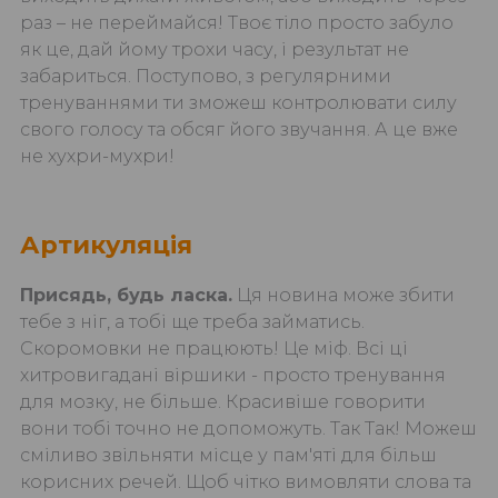
раз – не переймайся! Твоє тіло просто забуло
як це, дай йому трохи часу, і результат не
забариться. Поступово, з регулярними
тренуваннями ти зможеш контролювати силу
свого голосу та обсяг його звучання. А це вже
не хухри-мухри!
Артикуляція
Присядь, будь ласка.
Ця новина може збити
тебе з ніг, а тобі ще треба займатись.
Скоромовки не працюють! Це міф. Всі ці
хитровигадані віршики - просто тренування
для мозку, не більше. Красивіше говорити
вони тобі точно не допоможуть. Так Так! Можеш
сміливо звільняти місце у пам'яті для більш
корисних речей. Щоб чітко вимовляти слова та