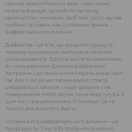
гарний повнооб'ємний вдих і при цьому
мізерний видих. Це робить промову
уривчастою і неживою. Щоб твій голос звучав
глибоко та повно, нам допоможе техніка
діафрагмального дихання.
Діафрагма – це м'яз, що розділяє грудну та
черевну порожнини і допомагає легеням
розширюватися. Відчути цей м'яз неможливо,
як і керувати ним. Дихання діафрагмою
природне, і до трьох років людина дихає саме
так. Але з часом ми переживаємо стреси,
утворюються затиски, і наше дихання стає
поверхневим, тобто задіює лише верх тулуба. З
цим ми і працюватимемо. (Спойлер). Це не
просто, але воно того варте!
Головна риса діафрагмального дихання – це
природність. Тому тобі треба максимально