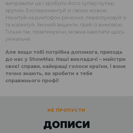
виправити це і зробити його супер-пупер
крутим. Експериментуй зі своєю мовою.
Начитуй на диктофон речення, переслуховуй їх
та коректуй. Змінюй акценти, грай із вимовою.
Тільки так, практикуючи, можна накопати щось
унікальне.
Але якщо тобі потрібна допомога, приходь
до нас у ShowMax. Наші викладачі – майстри
своєї справи, найкращі голоси країни, і вони
точно знають, як зробити з тебе
справжнього профі!
НЕ ПРОПУСТИ
ДОПИСИ