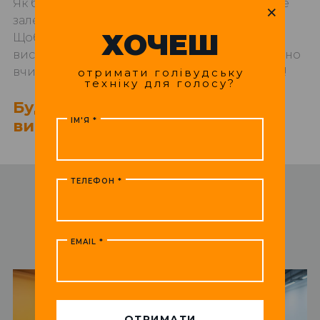
Як бачимо, зарплати в Україні дуже різні! Все
×
залежить від рівня та затребуваності актора.
ХОЧЕШ
Щоб збудувати успішну, а головне -
високооплачувану акторську кар'єру, потрібно
вчитися, розвиватися і не боятися кастингів!
отримати голівудську
техніку для голосу?
Будьте впевнені у собі, і все
ІМ'Я
*
вийде!
ТЕЛЕФОН
*
НЕ ПРОПУСТИ
ДОПИСИ
EMAIL
*
Turnstile
*
ОТРИМАТИ