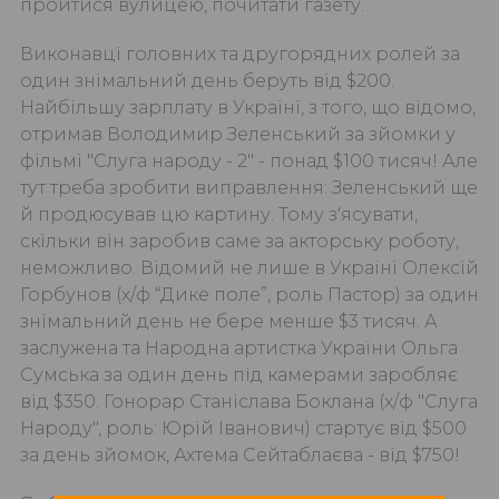
пройтися вулицею, почитати газету.
Виконавці головних та другорядних ролей за
один знімальний день беруть від $200.
Найбільшу зарплату в Україні, з того, що відомо,
отримав Володимир Зеленський за зйомки у
фільмі "Слуга народу - 2" - понад $100 тисяч! Але
тут треба зробити виправлення: Зеленський ще
й продюсував цю картину. Тому з'ясувати,
скільки він заробив саме за акторську роботу,
неможливо. Відомий не лише в Україні Олексій
Горбунов (х/ф “Дике поле”, роль Пастор) за один
знімальний день не бере менше $3 тисяч. А
заслужена та Народна артистка України Ольга
Сумська за один день під камерами заробляє
від $350. Гонорар Станіслава Боклана (х/ф "Слуга
Народу", роль: Юрій Іванович) стартує від $500
за день зйомок, Ахтема Сейтаблаєва - від $750!