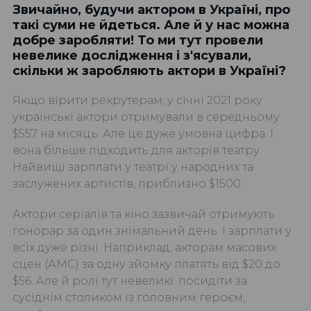
Звичайно, будучи актором в Україні, про
такі суми не йдеться. Але й у нас можна
добре заробляти! То ми тут провели
невелике дослідження і з'ясували,
скільки ж заробляють актори в Україні?
Якщо вірити рекрутерам, у січні 2021 року
українські актори отримували в середньому
$557 на місяць. Але це дуже умовна цифра. І
вона більше підходить для акторів театру.
Найвищі зарплати у театрі у народних та
заслужених артистів, приблизно $1500.
Актори серіалів та кіно зазвичай отримують
гонорар за один знімальний день. І зарплати у
всіх дуже різні. Наприклад, акторам масових
сцен (АМС) за одну зйомку платять від $20 до
$56. Але й ролі тут невеликі: посидіти за
сусіднім столиком із головним героєм,