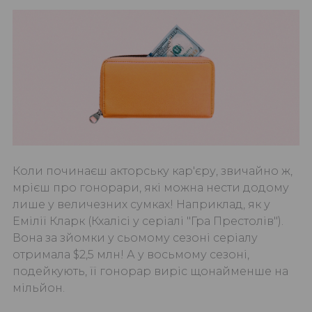
Коли починаєш акторську кар'єру, звичайно ж,
мрієш про гонорари, які можна нести додому
лише у величезних сумках! Наприклад, як у
Емілії Кларк (Кхалісі у серіалі "Гра Престолів").
Вона за зйомки у сьомому сезоні серіалу
отримала $2,5 млн! А у восьмому сезоні,
подейкують, її гонорар виріс щонайменше на
мільйон.