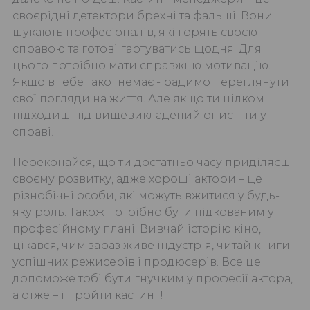
своєрідні детектори брехні та фальші. Вони
шукають професіоналів, які горять своєю
справою та готові гартуватись щодня. Для
цього потрібно мати справжню мотивацію.
Якщо в тебе такої немає - радимо переглянути
свої погляди на життя. Але якщо ти цілком
підходиш під вищевикладений опис – ти у
справі!
Переконайся, що ти достатньо часу приділяєш
своєму розвитку, адже хороші актори – це
різнобічні особи, які можуть вжитися у будь-
яку роль. Також потрібно бути підкованим у
професійному плані. Вивчай історію кіно,
цікався, чим зараз живе індустрія, читай книги
успішних режисерів і продюсерів. Все це
допоможе тобі бути гнучким у професії актора,
а отже – і пройти кастинг!