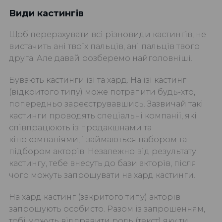
Види кастингів
Щоб перерахувати всі різновиди кастингів, не
вистачить ані твоїх пальців, ані пальців твого
друга. Але давай розберемо найголовніші.
Бувають кастинги ізі та хард. На ізі кастинг
(відкритого типу) може потрапити будь-хто,
попередньо зареєструвавшись. Зазвичай такі
кастинги проводять спеціальні компанії, які
співпрацюють із продакшнами та
кінокомпаніями, і займаються набором та
підбором акторів. Незалежно від результату
кастингу, тебе внесуть до бази акторів, після
чого можуть запрошувати на хард кастинги.
На хард кастинг (закритого типу) акторів
запрошують особисто. Разом із запрошенням,
тобі можуть відправити роль (текст) яку ти,