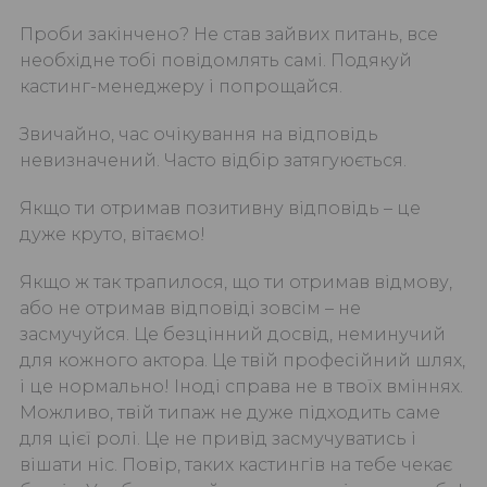
Проби закінчено? Не став зайвих питань, все
необхідне тобі повідомлять самі. Подякуй
кастинг-менеджеру і попрощайся.
Звичайно, час очікування на відповідь
невизначений. Часто відбір затягуюється.
Якщо ти отримав позитивну відповідь – це
дуже круто, вітаємо!
Якщо ж так трапилося, що ти отримав відмову,
або не отримав відповіді зовсім – не
засмучуйся. Це безцінний досвід, неминучий
для кожного актора. Це твій професійний шлях,
і це нормально! Іноді справа не в твоїх вміннях.
Можливо, твій типаж не дуже підходить саме
для цієї ролі. Це не привід засмучуватись і
вішати ніс. Повір, таких кастингів на тебе чекає