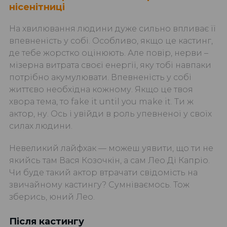
нісенітниці
На хвилювання людини дуже сильно впливає її
впевненість у собі. Особливо, якщо це кастинг,
де тебе жорстко оцінюють. Але повір, нерви –
мізерна витрата своєї енергії, яку тобі навпаки
потрібно акумулювати. Впевненість у собі
життєво необхідна кожному. Якщо це твоя
хвора тема, то fake it until you make it. Ти ж
актор, ну. Ось і увійди в роль упевненої у своїх
силах людини.
Невеликий лайфхак — можеш уявити, що ти не
якийсь там Вася Козочкін, а сам Лео Ді Капріо.
Чи буде такий актор втрачати свідомість на
звичайному кастингу? Сумніваємось. Тож
зберись, юний Лео.
Після кастингу