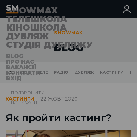
SHOWMAX
ТЕЛЕШКОЛА
КІНОШКОЛА
SHOWMAX
ДУБЛЯЖ
СТУДІЯ ДУБЛЯЖУ
BLOG
BLOG
ПРО НАС
ВАКАНСІЇ
КОНТАКТИ
ВСЕ
КIНО
ТЕЛЕ
РАДІО
ДУБЛЯЖ
КАСТИНГИ
МЕ
ВХІД
ПОДЗВОНИТИ
КАСТИНГИ
22 ЖОВТ 2020
НАПИСАТИ
Як пройти кастинг?