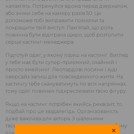
напам'ять. Потренуйся вдома перед дзеркалом,
або зніми себе на камеру разів 50. Це
допоможе тобі виправити помилки та
покращити твій виступ. Пам'ятай, що роль
повинна бути відіграна щиро, щоб розтопити
серце кастинг-менеджера.
Підготуй одяг, у якому підеш на кастинг. Вигляд
у тебе має бути супер-приємний, охайний і
просто емейзинг. Леопардові лосини і худі
оверсайз залиш для повсякденного життя. На
кастингу тебе скануватимуть по всіх напрямках,
тому одяг повинен підкреслювати твою фігуру.
Якщо на кастинг потрібен якийсь реквізит, то
подбай про це заздалегідь. Організованість
дуже важлива для актора. З шаленими
творцями працювати складно та затратно. Тому
×
доклади зусиль, щоб у тебе було все, що