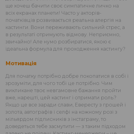
ще хочеш бачити своє симпатичне личко на
всіх екранах планети! Часто у акторів-
початківців розвивається реальна алергія на
кастинги. Вони переживають сильний стрес, а
в результаті отримують відмову. Неприємно,
звичайно! Але нумо розбиратися, якою є
ідеальна формула для проходження кастингу?
Мотивація
Для початку потрібно добре покопатися в собі і
зрозуміти, для чого тобі це потрібно. Чим
викликане твоє невгамовне бажання пройти
вже, нарешті, цей кастинг і отримати роль?
Якщо це все заради слави, Евересту з грошей і
золота, автографів і селфі на кожному розі з
мільярдом підписників з інстаграму, то
доведеться тебе засмутити — з таким підходом
далеко не поїдеш. Кастинг-менеджери – це