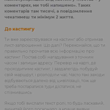
коментарях, ми тобі напишемо». Таких
коментарів там тисячі, а повідомлення
чекатимеш ти мінімум 2 життя.
До кастингу
Ти вже зареєструвався на кастинг або отримав
лист-запрошення. Що далі? Переконайся, що ти
правильно прочитав всю інформацію про
кастинг. Постав собі нагадування з точним
часом і запиши адресу. Перевір на карті, де
проходитиме кастинг, і заздалегідь побудуй
свій маршрут, і розподіли час. Часто такі заходи
відбуваються далеко від цивілізації, тож ще
треба постаратися туди дістатися, не
спізнившись.
Якщо тобі вислали текст ролі, то будь ласкавий,
вичитай його досконало, а краще вивчи