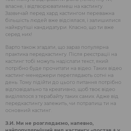
власне, і відтворюватимеш на кастингу.
Зазвичай перед хард кастингом переважна
більшість людей вже відсіялася, і залишилися
найкрутіші кандидатури. Класно, що ти вже
серед них!
Варто також згадати, що зараз популярна
практика передкастингу. Після реєстрації на
кастинг тобі можуть надіслати текст, який
потрібно буде прочитати на відео. Таких відео
кастинг-менеджери переглядають сотні на
день. Тому підійти до цього питання потрібно
відповідально та креативно, щоб твоє відео
виділялося з терабайту таких самих. Адже від
передкастингу залежить, чи потрапиш ти на
основний кастинг.
З.И. Ми не розглядаємо, напевно,
найпопулярніший вид кастингу «постав + у