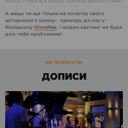
безліч. У тебе все вийде, головне вірити у себе!
А якщо ти ще тільки на початку свого
акторського шляху - приходь до нас у
Кіношколу
ShowMax
, і жоден кастинг не буде
для тебе проблемою!
НЕ ПРОПУСТИ
ДОПИСИ