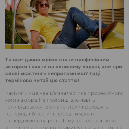
Ти вже давно мрієш стати професійним
актором і сяяти на великому екрані, але при
слові «кастинг» непритомнієш? Тоді
терміново читай цю статтю!
Кастинги - це невід'ємна частина професійного
життя актора. Не повіриш, але навіть
голлівудські супер-нано-зірки проходять
попередній кастинг перед тим, як їх
затверджують на роль. Тому тобі обов’язково
доведеться з ним потоваришувати, якщо ти все