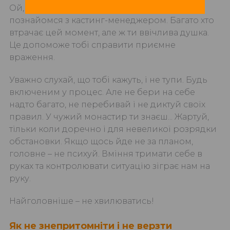
Ой, і не забудь привітатись! Зайди і
познайомся з кастинг-менеджером. Багато хто
втрачає цей момент, але ж ти ввічлива душка.
Це допоможе тобі справити приємне
враження.
Уважно слухай, що тобі кажуть, і не тупи. Будь
включеним у процес. Але не бери на себе
надто багато, не перебивай і не диктуй своїх
правил. У чужий монастир ти знаєш... Жартуй,
тільки коли доречно і для невеликої розрядки
обстановки. Якщо щось йде не за планом,
головне – не психуй. Вміння тримати себе в
руках та контролювати ситуацію зіграє нам на
руку.
Найголовніше – не хвилюватись!
Як не знепритомніти і не верзти